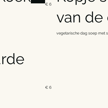
€ 6
van de
vegetarische dag soep met s
urde
€ 6