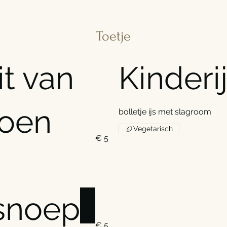
Toetje
it van
Kinderi
zoen
bolletje ijs met slagroom
Vegetarisch
€ 5
snoep
€ 5