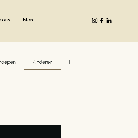
r ons
More
groepen
Kinderen
Buffet 't Wapen v.a. 20 person