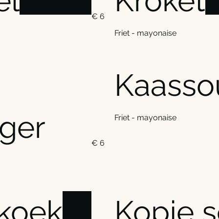
el
Kroket
€ 6
Friet - mayonaise
Kaassou
ger
Friet - mayonaise
€ 6
koek
Kopje 