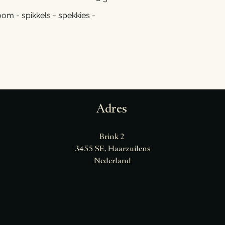
room - spikkels - spekkies -
Adres
Brink 2
3455 SE, Haarzuilens
Nederland