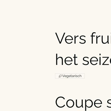
Vers fru
het sei
Vegetarisch
Coupe 