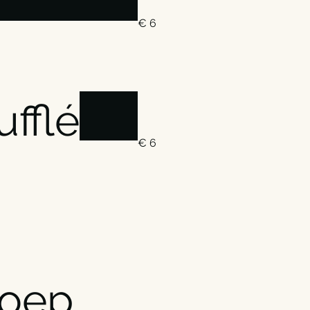
€ 6
fflé
€ 6
soep