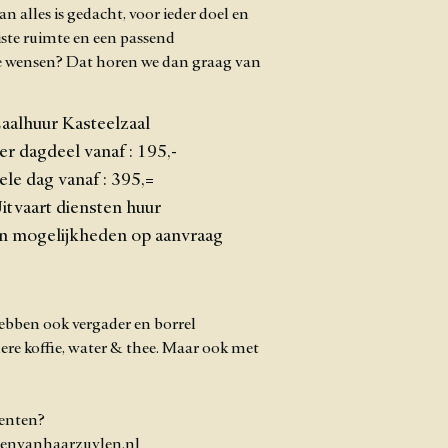
n alles is gedacht, voor ieder doel en
uiste ruimte en een passend
e wensen? Dat horen we dan graag van
aalhuur Kasteelzaal
er dagdeel vanaf : 195,-
ele dag vanaf : 395,=
itvaart diensten huur
n mogelijkheden op aanvraag
hebben ook vergader en borrel
re koffie, water & thee. Maar ook met
enten?
envanhaarzuylen.nl