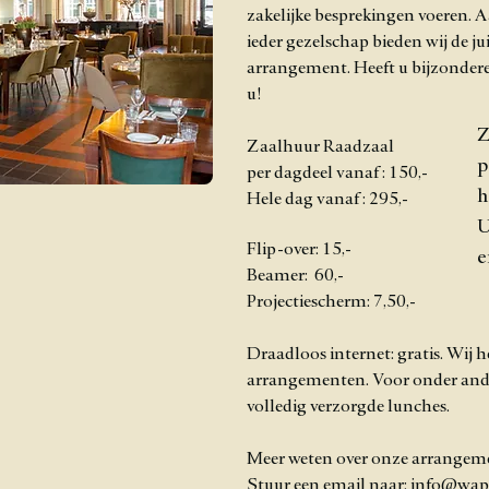
zakelijke besprekingen voeren. Aa
ieder gezelschap bieden wij de j
arrangement. Heeft u bijzonder
u!
Z
Zaalhuur Raadzaal
p
per dagdeel vanaf : 150,-
h
Hele dag vanaf : 295,-
U
Flip-over: 15,-
e
Beamer: 60,-
Projectiescherm: 7,50,-
Draadloos internet: gratis. Wij 
arrangementen. Voor onder ande
volledig verzorgde lunches.
Meer weten over onze arrangem
Stuur een email naar:
info@wap