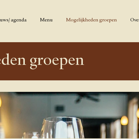
uws/ agenda
Menu
Mogelijkheden groepen
Ove
eden groepen