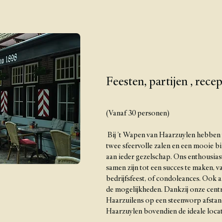
Feesten, partijen , rec
(Vanaf 30 personen)
Bij ’t Wapen van Haarzuylen hebben w
twee sfeervolle zalen en een mooie b
aan ieder gezelschap. Ons enthousiast
samen zijn tot een succes te maken, va
bedrijfsfeest, of condoleances. Ook 
de mogelijkheden. Dankzij onze centra
Haarzuilens op een steenworp afstand
Haarzuylen bovendien de ideale locat