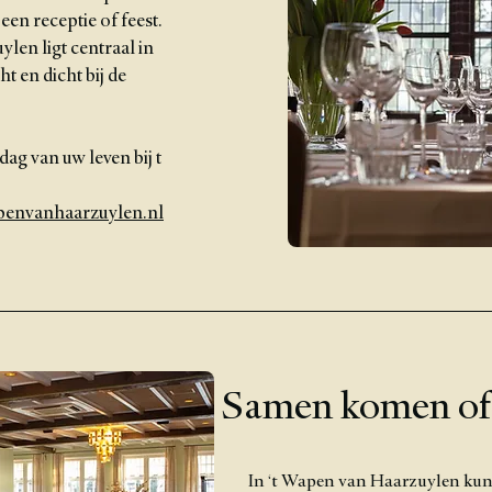
en receptie of feest.
len ligt centraal in
t en dicht bij de
ag van uw leven bij t
envanhaarzuylen.nl
Samen komen of 
In ‘t Wapen van Haarzuylen ku