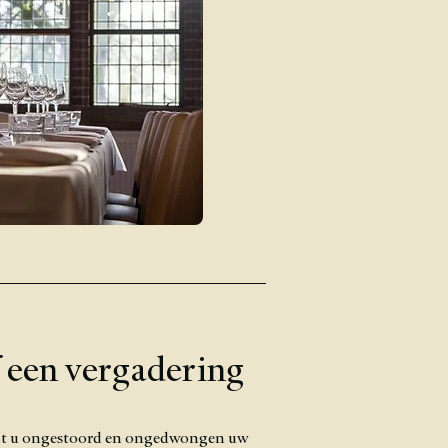
een vergadering
nt u ongestoord en ongedwongen uw