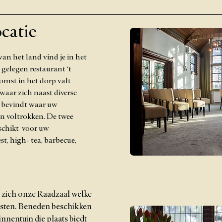
catie
an het land vind je in het
gelegen restaurant ‘t
mst in het dorp valt
waar zich naast diverse
 bevindt waar uw
n voltrokken. De twee
eschikt voor uw
st, high- tea, barbecue,
t zich onze Raadzaal welke
asten. Beneden beschikken
nnentuin die plaats biedt