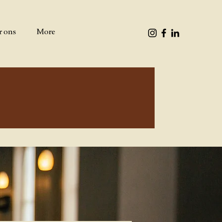
r ons
More