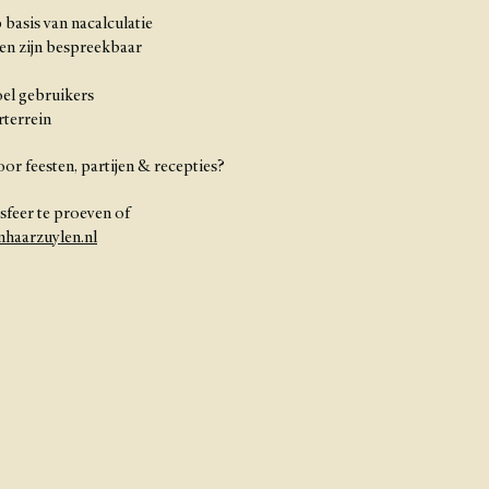
basis van nacalculatie
ten zijn bespreekbaar
oel gebruikers
rterrein
r feesten, partijen & recepties?
 sfeer te proeven of
haarzuylen.nl