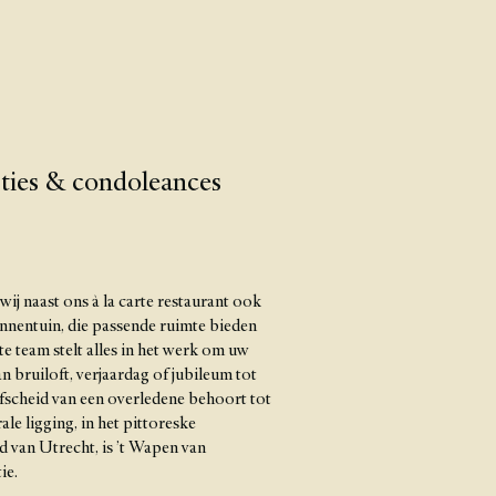
epties & condoleances
ij naast ons à la carte restaurant ook
innentuin, die passende ruimte bieden
e team stelt alles in het werk om uw
n bruiloft, verjaardag of jubileum tot
afscheid van een overledene behoort tot
le ligging, in het pittoreske
 van Utrecht, is ’t Wapen van
ie.