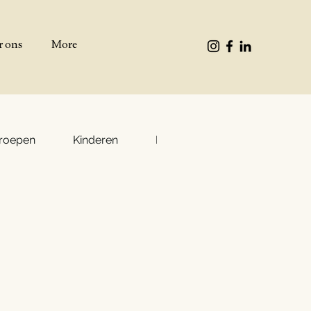
r ons
More
groepen
Kinderen
Buffet 't Wapen v.a. 20 person