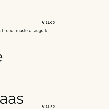
€ 11,00
jes brood- mosterd- augurk
e
kaas
€ 12,50