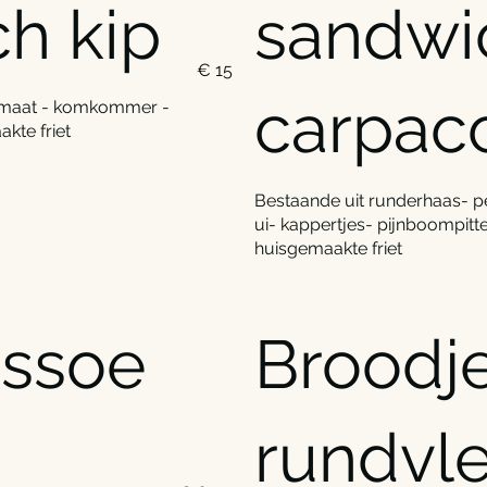
h kip
sandwi
€ 15
carpac
 tomaat - komkommer -
kte friet
Bestaande uit runderhaas- 
ui- kappertjes- pijnboompitt
huisgemaakte friet
nssoe
Broodj
rundvl