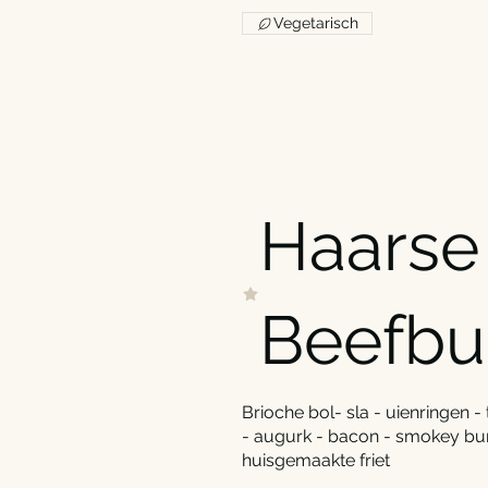
Vegetarisch
Haarse
Beefbu
Brioche bol- sla - uienringen
- augurk - bacon - smokey bur
huisgemaakte friet