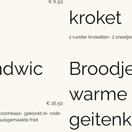
€ 6,50
kroket
2 runder kroketten- 2 sneet
ndwic
Broodj
warme
€ 16,50
geiten
 roomkaas- gekookt ei- rode
uisgemaakte friet