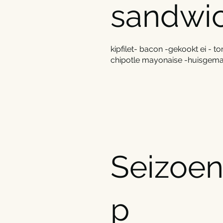
sandwic
kipfilet- bacon -gekookt ei -
chipotle mayonaise -huisgemaa
Seizoe
p