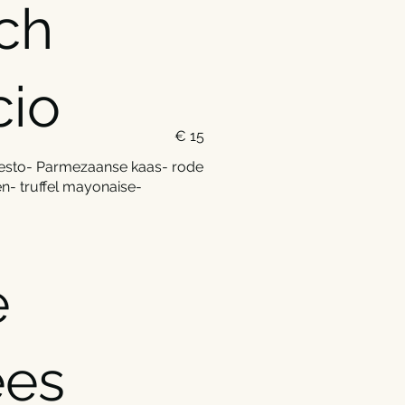
ch
cio
€ 15
pesto- Parmezaanse kaas- rode
en- truffel mayonaise-
e
ees