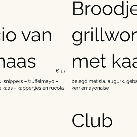
Broodj
io van
grillwor
haas
met ka
€ 13
i snippers – truffelmayo –
belegd met sla, augurk, geba
kaas - kappertjes en rucola
kerriemayonaise
Club