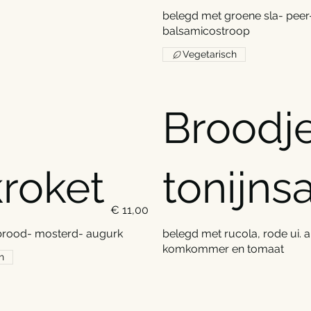
belegd met groene sla- peer-
balsamicostroop
Vegetarisch
Broodj
roket
tonijns
€ 11,00
 brood- mosterd- augurk
belegd met rucola, rode ui. 
komkommer en tomaat
h