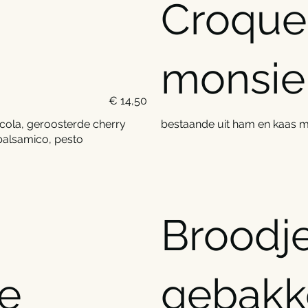
Croque
monsie
€ 14,50
cola, geroosterde cherry
bestaande uit ham en kaas m
balsamico, pesto
Broodj
e
gebakk