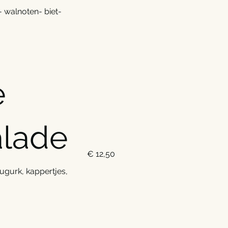
 walnoten- biet-
e
alade
€ 12,50
augurk, kappertjes,