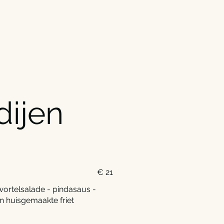
dijen
€ 21
rtelsalade - pindasaus -
n huisgemaakte friet