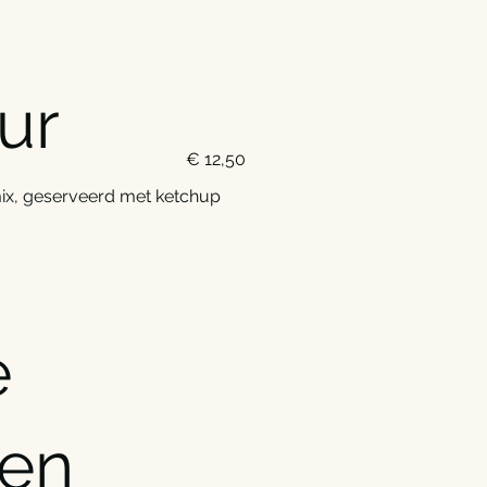
ur
€ 12,50
ix, geserveerd met ketchup
e
en