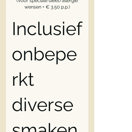
(Voor speciale dieet/allergie
wensen + € 3.50 p.p.)
Inclusief
onbepe
rkt
diverse
smaken