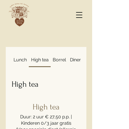
Lunch
High tea
Borrel
Diner
Bourgondisch eten 
High tea
High tea
Duur: 2 uur € 27,50 p.p. |
Kinderen 0/3 jaar gratis