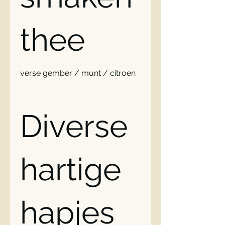
thee
verse gember / munt / citroen
Diverse
hartige
hapjes