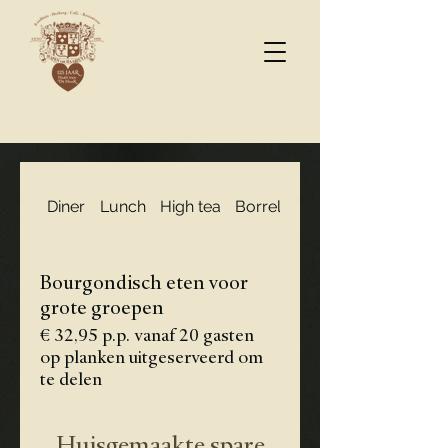
Diner
Lunch
High tea
Borrel
Bourgondisch eten 
Bourgondisch eten voor
grote groepen
€ 32,95 p.p. vanaf 20 gasten
op planken uitgeserveerd om
te delen
Huisgemaakte spare