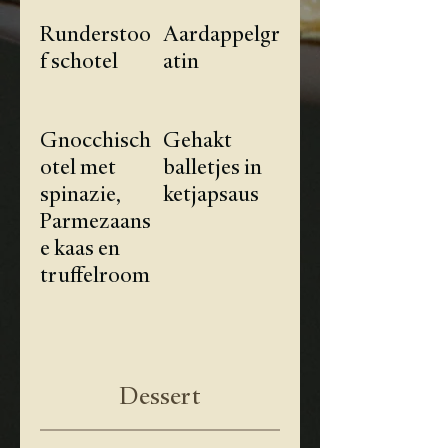
Runderstoo
Aardappelgr
f schotel
atin
Gnocchisch
Gehakt
otel met
balletjes in
spinazie,
ketjapsaus
Parmezaans
e kaas en
truffelroom
Dessert