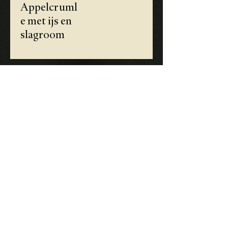
Appelcruml
e met ijs en
slagroom
Menu
Adres
Brink 2
3455 SE, Haarzuilens
Nederland
030 - 6771998
info@wapenvanhaarzuylen.nl
Openingstijden