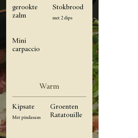
gerookte
Stokbrood
zalm
met 2 dips
Mini
carpaccio
Warm
Kipsate
Groenten
Ratatouille
Met pindasaus