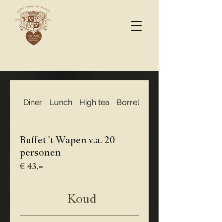
Diner
Lunch
High tea
Borrel
Bourgondisch eten 
Buffet 't Wapen v.a. 20
personen
€ 43,=
Koud