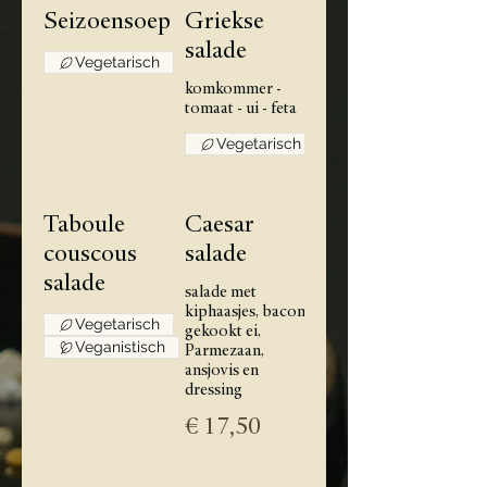
Seizoensoep
Griekse
salade
Vegetarisch
komkommer -
tomaat - ui - feta
Vegetarisch
Taboule
Caesar
couscous
salade
salade
salade met
kiphaasjes, bacon,
Vegetarisch
gekookt ei,
Veganistisch
Parmezaan,
ansjovis en
dressing
€ 17,50