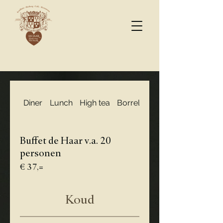
Diner
Lunch
High tea
Borrel
Bourgondisch eten 
Buffet de Haar v.a. 20
personen
€ 37,=
Koud