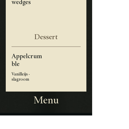
wedges
Dessert
Appelcrum
ble
Vanilleijs -
slagroom
Menu
Adres