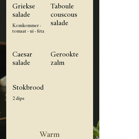
Griekse
Taboule
salade
couscous
salade
Komkommer -
tomaat - ui - feta
Caesar
Gerookte
salade
zalm
Stokbrood
2 dips
Warm